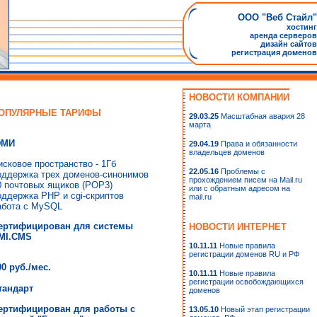
ООО "Веб Стайл"
хостинг
аренда серверов
дизайн сайтов
регистрация доменов
НОВОСТИ КОМПАНИИ
ОПУЛЯРНЫЕ ТАРИФЫ
29.03.25
Масштабная авария 28
марта
МИ
29.04.19
Права и обязанности
владельцев доменов
исковое пространство - 1Гб
22.05.16
Проблемы с
оддержка трех доменов-синонимов
прохождением писем на Mail.ru
0 почтовых ящиков (POP3)
или с обратным адресом на
оддержка PHP и cgi-скриптов
mail.ru
абота с MySQL
ертифицирован для системы
НОВОСТИ ИНТЕРНЕТ
MI.CMS
10.11.11
Новые правила
регистрации доменов RU и РФ
00 руб./мес.
10.11.11
Новые правила
регистрации освобождающихся
тандарт
доменов
ертифицирован для работы с
13.05.10
Новый этап регистрации