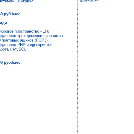
доменов .РФ
истемой "Битрикс"
60 руб./мес.
иди
исковое пространство - 1Гб
оддержка трех доменов-синонимов
0 почтовых ящиков (POP3)
оддержка PHP и cgi-скриптов
абота с MySQL
00 руб./мес.