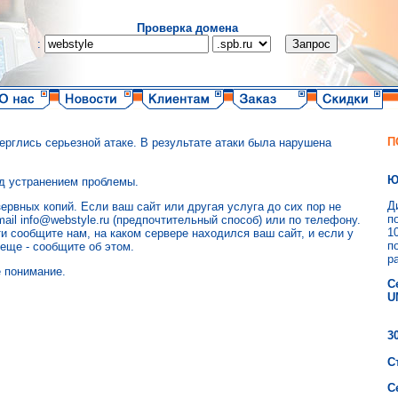
Проверка домена
:
П
верглись серьезной атаке. В результате атаки была нарушена
Ю
д устранением проблемы.
Д
ервных копий. Если ваш сайт или другая услуга до сих пор не
п
ail info@webstyle.ru (предпочтительный способ) или по телефону.
1
и сообщите нам, на каком сервере находился ваш сайт, и если у
п
 еще - сообщите об этом.
р
 понимание.
С
U
3
С
С